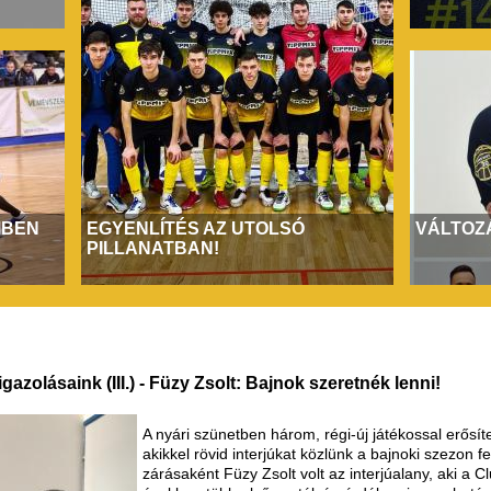
MBEN
EGYENLÍTÉS AZ UTOLSÓ
VÁLTOZ
PILLANATBAN!
igazolásaink (III.) - Füzy Zsolt: Bajnok szeretnék lenni!
A nyári szünetben három, régi-új játékossal erősít
akikkel rövid interjúkat közlünk a bajnoki szezon 
zárásaként Füzy Zsolt volt az interjúalany, aki a Cl