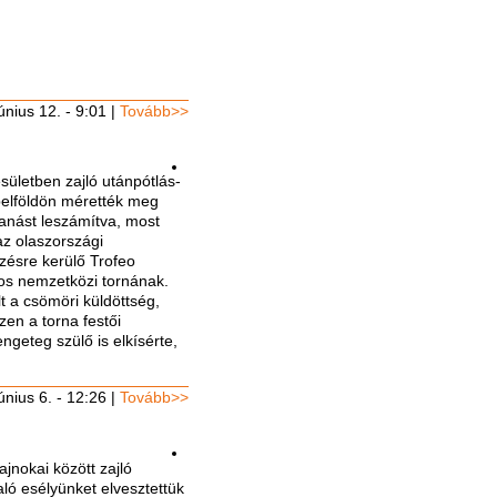
únius 12. - 9:01
|
Tovább>>
ületben zajló utánpótlás-
belföldön mérették meg
canást leszámítva, most
az olaszországi
ésre kerülő Trofeo
os nemzetközi tornának.
t a csömöri küldöttség,
en a torna festői
ngeteg szülő is elkísérte,
únius 6. - 12:26
|
Tovább>>
nokai között zajló
aló esélyünket elvesztettük