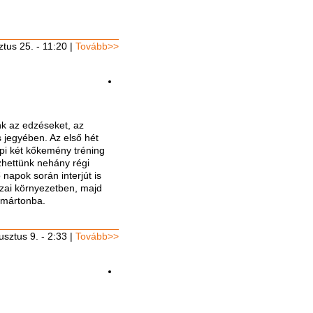
tus 25. - 11:20
|
Tovább>>
nk az edzéseket, az
s jegyében. Az első hét
api két kőkemény tréning
ezhettünk nehány régi
 napok során interjút is
azai környezetben, majd
tmártonba.
sztus 9. - 2:33
|
Tovább>>