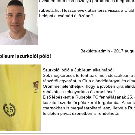
években több első osztályú gárdában is meghatáro
rubeola.hu: Hosszú évek után térsz vissza a Clubho
belépni a csömöri öltözőbe?
Beküldte
admin
- 2017 augus
bileumi szurkolói póló!
Szurkolói póló a Jubileum alkalmából!
Sok megkeresés történt az elmúlt időszakban a 
részéről egyaránt, a Club ajándéktárgyai és cí
Örömmel jelenthetjük, hogy a jövőben újra elindul
ruházati cikkek gyártása és árusítása!
Első lépésként a Rubeola FC fennállásának 25. 
készített szurkolói póló kerül forgalomba. A pénte
csarnokban is megvásárolható lesz, illetve a 
felületen privát üzenetben is rendelhető.