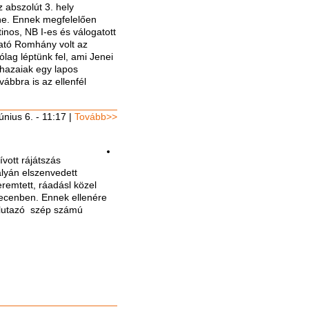
 abszolút 3. hely
e. Ennek megfelelően
inos, NB I-es és válogatott
ltató Romhány volt az
ólag léptünk fel, ami Jenei
hazaiak egy lapos
vábbra is az ellenfél
únius 6. - 11:17
|
Tovább>>
ívott rájátszás
lyán elszenvedett
remtett, ráadásl közel
recenben. Ennek ellenére
 elutazó szép számú