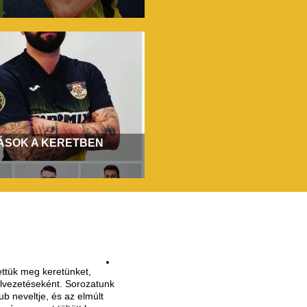
ÁSOK A KERETBEN
ettük meg keretünket,
felvezetéseként. Sorozatunk
ub neveltje, és az elmúlt