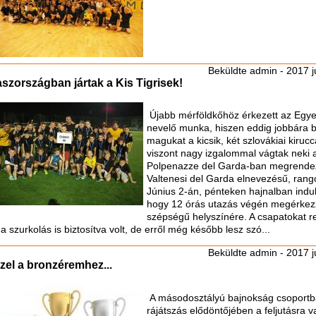
Beküldte
admin
- 2017 j
aszországban jártak a Kis Tigrisek!
Újabb mérföldkőhöz érkezett az Egyes
nevelő munka, hiszen eddig jobbára 
magukat a kicsik, két szlovákiai kiruc
viszont nagy izgalommal vágtak neki 
Polpenazze del Garda-ban megrendez
Valtenesi del Garda elnevezésű, rang
Június 2-án, pénteken hajnalban indul
hogy 12 órás utazás végén megérkezz
szépségű helyszínére. A csapatokat re
 a szurkolás is biztosítva volt, de erről még később lesz szó...
Beküldte
admin
- 2017 j
zel a bronzéremhez...
A másodosztályú bajnokság csoportbaj
rájátszás elődöntőjében a feljutásra v