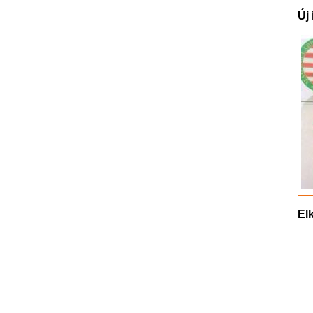
Új
El