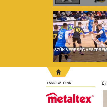
SZŰK VERESÉG VESZPRÉ
TÁMOGATÓINK
Új 