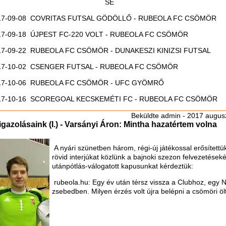
SE
17-09-08 COVRITAS FUTSAL GÖDÖLLŐ - RUBEOLA FC CSÖMÖR
17-09-18 ÚJPEST FC-220 VOLT - RUBEOLA FC CSÖMÖR
17-09-22 RUBEOLA FC CSÖMÖR - DUNAKESZI KINIZSI FUTSAL
17-10-02 CSENGER FUTSAL - RUBEOLA FC CSÖMÖR
17-10-06 RUBEOLA FC CSÖMÖR - UFC GYÖMRŐ
17-10-16 SCOREGOAL KECSKEMÉTI FC - RUBEOLA FC CSÖMÖR
Beküldte
admin
- 2017 augusz
 igazolásaink (I.) - Varsányi Áron: Mintha hazatértem volna
A nyári szünetben három, régi-új játékossal erősítettü
rövid interjúkat közlünk a bajnoki szezon felvezetések
utánpótlás-válogatott kapusunkat kérdeztük:
rubeola.hu: Egy év után térsz vissza a Clubhoz, egy 
zsebedben. Milyen érzés volt újra belépni a csömöri ö