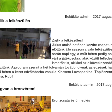
Beküldte
admin
- 2017 augusz
lik a felkészülés
Zajlik a felkészülés!
Július utolsó hetében kezdte csapatu
előttünk álló szezonra való felkészülé
során napi egy, a múlt héten pedig n
várt a játékosokra, akik között felfed
ismerőst is, akikkel az elkövetkezendő
zítünk. A program szerint a hét folyamán tovább folynak az edzések h
ő héten a keret edzőtáborba vonul a Kincsem Lovasparkba, Tápiószen
rá, Rubi!
Beküldte
admin
- 2017 augu
gvan a bronzérem!
Bronzcsata és ünneplés