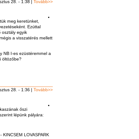
ztus 28. - 1:38
|
Tovább>>
ttük meg keretünket,
lvezetéseként. Ezúttal
 osztály egyik
mégis a visszatérés mellett
gy NB I-es ezüstéremmel a
i öltözőbe?
ztus 28. - 1:36
|
Tovább>>
kaszának őszi
zerint lépünk pályára:
 - KINCSEM LOVASPARK