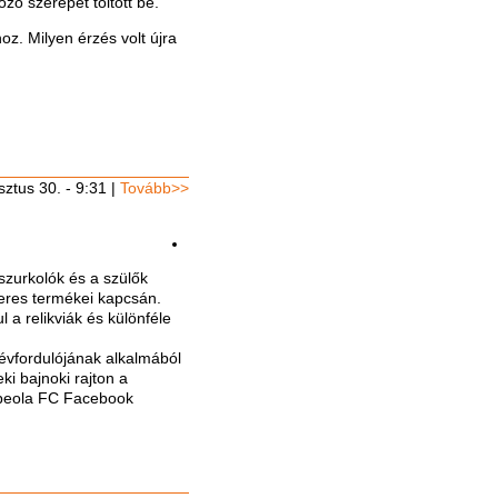
zó szerepet töltött be.
z. Milyen érzés volt újra
ztus 30. - 9:31
|
Tovább>>
szurkolók és a szülők
meres termékei kapcsán.
 a relikviák és különféle
évfordulójának alkalmából
ki bajnoki rajton a
Rubeola FC Facebook