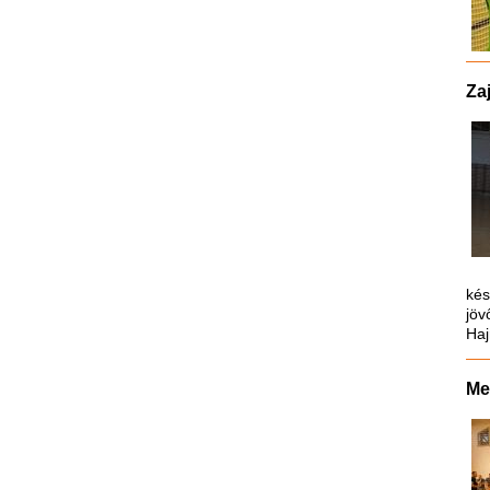
Zaj
kés
jöv
Haj
Me