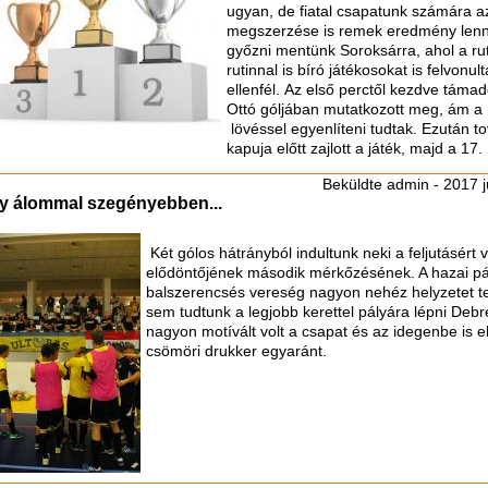
ugyan, de fiatal csapatunk számára az
megszerzése is remek eredmény lenn
győzni mentünk Soroksárra, ahol a rut
rutinnal is bíró játékosokat is felvonu
ellenfél. Az első perctől kezdve támad
Ottó góljában mutatkozott meg, ám a 
lövéssel egyenlíteni tudtak. Ezután to
kapuja előtt zajlott a játék, majd a 17.
Beküldte
admin
- 2017 j
y álommal szegényebben...
Két gólos hátrányból indultunk neki a feljutásért v
elődöntőjének második mérkőzésének. A hazai pá
balszerencsés vereség nagyon nehéz helyzetet te
sem tudtunk a legjobb kerettel pályára lépni Deb
nagyon motívált volt a csapat és az idegenbe is
csömöri drukker egyaránt.