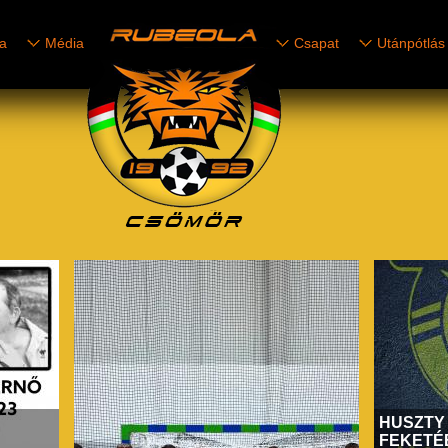
ia
Média
Csapat
Utánpótlás
HUSZTY
FEKETÉ