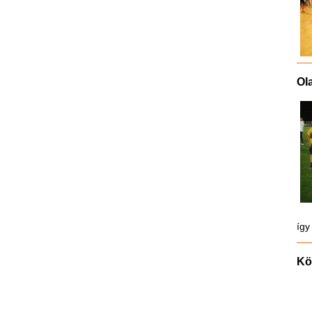
Ol
így
Kö