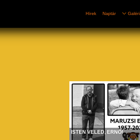
Hírek
Naptár
Galér
ISTEN VELED, ERNŐ!