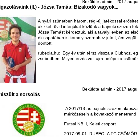
Beküldte
admin
- 2017 augus
 igazolásaink (II.) - Józsa Tamás: Bizakodó vagyok...
A nyári szünetben három, régi-új játékossal erősíte
akikkel rövid interjúkat közlünk a bajnoki szezon fe
Józsa Tamást kérdeztük, aki a tavalyi évben az első
élcsapatában is komoly szerephez jutott, ám végül 
döntött.
rubeola.hu: Egy év után térsz vissza a Clubhoz, e
zsebedben. Milyen érzés volt újra belépni a csömör
Beküldte
admin
- 2017 augus
készült a sorsolás
A 2017/18-as bajnoki szezon alapsza
mérkőzésein a következő menetrend s
Futsal NB II, Keleti csoport
2017-09-01 RUBEOLA FC CSÖMÖR