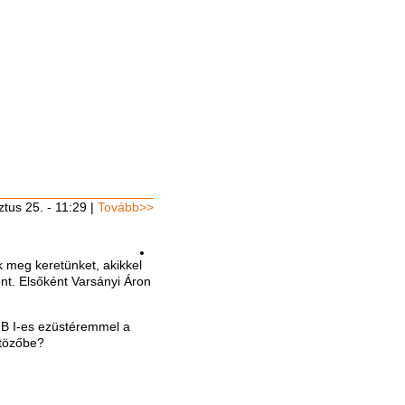
tus 25. - 11:29
|
Tovább>>
k meg keretünket, akikkel
ént. Elsőként Varsányi Áron
NB I-es ezüstéremmel a
ltözőbe?