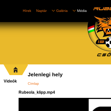
Hírek
Naptár
Galéria
Média
Jelenlegi hely
Videók
Címlap
Rubeola_klipp.mp4