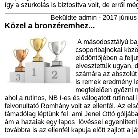
így a szurkolás is biztosítva volt, de erről mé
Beküldte
admin
- 2017 június 
Közel a bronzéremhez...
A másodosztályú ba
csoportbajnokai közöt
elődöntőjében a felju
elvesztettük ugyan, d
számára az abszolút
is remek eredmény l
megfelelően győzni 
ahol a rutinos, NB I-es és válogatott rutinnal 
felvonultató Romhány volt az ellenfél. Az els
támadólag léptünk fel, ami Jenei Ottó góljáb
ám a hazaiak egy lapos lövéssel egyenlíteni
továbbra is az ellenfél kapuja előtt zajlott a j