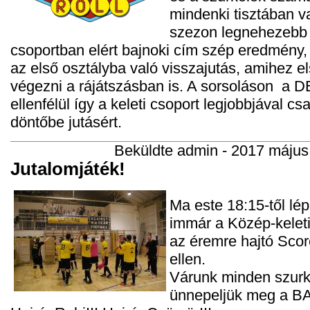
mindenki tisztában v
szezon legnehezebb 
csoportban elért bajnoki cím szép eredmény,
az első osztályba való visszajutás, amihez el
végezni a rájátszásban is. A sorsoláson a 
ellenfélül így a keleti csoport legjobbjával c
döntőbe jutásért.
Beküldte
admin
- 2017 május 
Jutalomjáték!
Ma este 18:15-től lé
immár a Közép-keleti
az éremre hajtó Sco
ellen.
Várunk minden szurko
ünnepeljük meg a