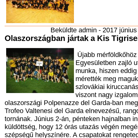
Beküldte
admin
- 2017 június 
Olaszországban jártak a Kis Tigrise
Újabb mérföldkőhöz 
Egyesületben zajló u
munka, hiszen eddig 
mérették meg magukat
szlovákiai kiruccaná
viszont nagy izgalom
olaszországi Polpenazze del Garda-ban meg
Trofeo Valtenesi del Garda elnevezésű, ran
tornának. Június 2-án, pénteken hajnalban in
küldöttség, hogy 12 órás utazás végén megér
szépségű helyszínére. A csapatokat rengeteg 