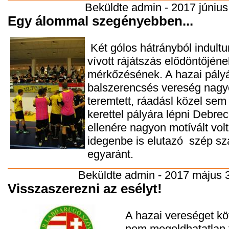
Beküldte
admin
- 2017 június 
Egy álommal szegényebben...
Két gólos hátrányból indultun
vívott rájátszás elődöntőjén
mérkőzésének. A hazai pály
balszerencsés vereség nagy
teremtett, ráadásl közel sem
kerettel pályára lépni Debr
ellenére nagyon motívált vol
idegenbe is elutazó szép s
egyaránt.
Beküldte
admin
- 2017 május 3
Visszaszerezni az esélyt!
A hazai vereséget kö
nem megoldhatatlan f