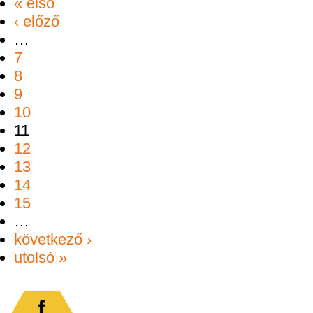
« első
‹ előző
…
7
8
9
10
11
12
13
14
15
…
következő ›
utolsó »