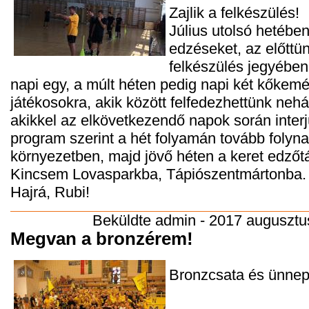
Zajlik a felkészülés!
Július utolsó hetébe
edzéseket, az előttün
felkészülés jegyében
napi egy, a múlt héten pedig napi két kőkemé
játékosokra, akik között felfedezhettünk nehá
akikkel az elkövetkezendő napok során interjú
program szerint a hét folyamán tovább folyn
környezetben, majd jövő héten a keret edzőt
Kincsem Lovasparkba, Tápiószentmártonba.
Hajrá, Rubi!
Beküldte
admin
- 2017 augusztus
Megvan a bronzérem!
Bronzcsata és ünnep