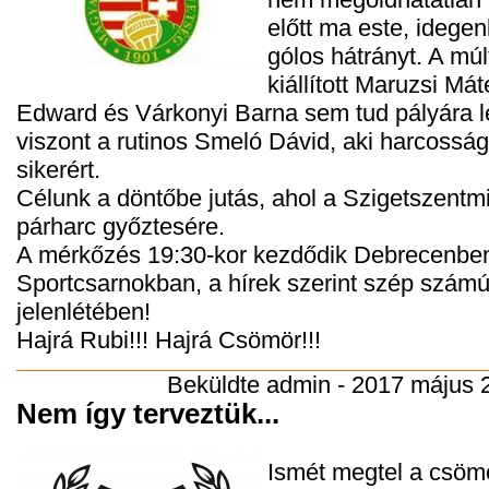
előtt ma este, idegen
gólos hátrányt. A mú
kiállított Maruzsi Má
Edward és Várkonyi Barna sem tud pályára l
viszont a rutinos Smeló Dávid, aki harcosság
sikerért.
Célunk a döntőbe jutás, ahol a Szigetszentmi
párharc győztesére.
A mérkőzés 19:30-kor kezdődik Debrecenbe
Sportcsarnokban, a hírek szerint szép számú
jelenlétében!
Hajrá Rubi!!! Hajrá Csömör!!!
Beküldte
admin
- 2017 május 2
Nem így terveztük...
Ismét megtel a csömö