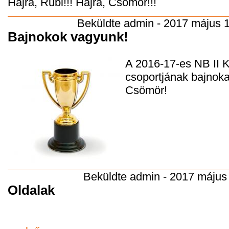
Hajrá, Rubi!!! Hajrá, Csömör!!!
Beküldte
admin
- 2017 május 1
Bajnokok vagyunk!
A 2016-17-es NB II K
csoportjának bajnok
Csömör!
Beküldte
admin
- 2017 május 
Oldalak