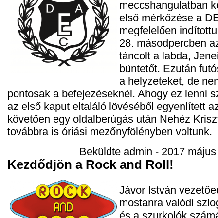
meccshangulatban ke
első mérkőzése a D
megfelelően indított
28. másodpercben az 
táncolt a labda, Jenei
büntetőt. Ezután fut
a helyzeteket, de ne
pontosak a befejezéseknél. Ahogy ez lenni sz
az első kaput eltaláló lövéséből egyenlített az
követően egy oldalberúgás után Nehéz Kriszti
továbbra is óriási mezőnyfölényben voltunk.
Beküldte
admin
- 2017 május 
Kezdődjön a Rock and Roll!
Jávor István vezető
mostanra valódi szlo
és a szurkolók számá