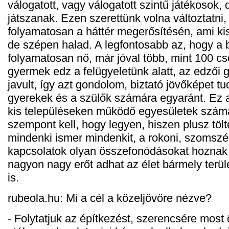
válogatott, vagy válogatott szintű játékosok
játszanak. Ezen szerettünk volna változtatni
folyamatosan a háttér megerősítésén, ami k
de szépen halad. A legfontosabb az, hogy a 
folyamatosan nő, már jóval több, mint 100 cs
gyermek edz a felügyeletünk alatt, az edzői 
javult, így azt gondolom, biztató jövőképet tu
gyerekek és a szülők számára egyaránt. Ez 
kis településeken működő egyesületek számá
szempont kell, hogy legyen, hiszen plusz tölt
mindenki ismer mindenkit, a rokoni, szomszédi
kapcsolatok olyan összefonódásokat hoznak
nagyon nagy erőt adhat az élet bármely terül
is.
rubeola.hu: Mi a cél a közeljövőre nézve?
- Folytatjuk az építkezést, szerencsére most 