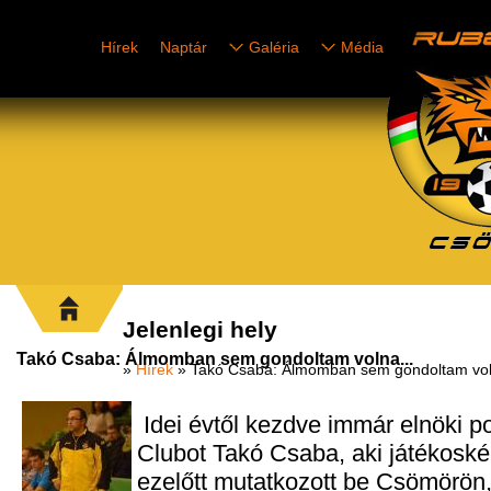
Hírek
Naptár
Galéria
Média
Jelenlegi hely
Takó Csaba: Álmomban sem gondoltam volna...
»
Hírek
» Takó Csaba: Álmomban sem gondoltam vol
Idei évtől kezdve immár elnöki p
Clubot Takó Csaba, aki játékoskén
ezelőtt mutatkozott be Csömörön