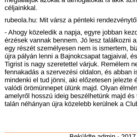
céljainkkal.
rubeola.hu: Mit vársz a pénteki rendezvénytő
- Ahogy közeledik a napja, egyre jobban kezd
érzések vannak bennem. Jó lesz találkozni az
egy részét személyesen nem is ismertem, bi
újra pályán lenni a Bajnokcsapat tagjaival, és
Tigrist is nagy szeretettel várjuk. Remélem 
fennakadás a szervezési oldalon, és abban i
mindenki el tud jönni, aki előzetesen jelezte
valódi örömünnepet ülünk majd. Olyan élmén
amelyről hosszú ideig beszélhetünk majd és 
talán néhányan újra közelebb kerülnek a Clu
Beküldte
admin
- 2017