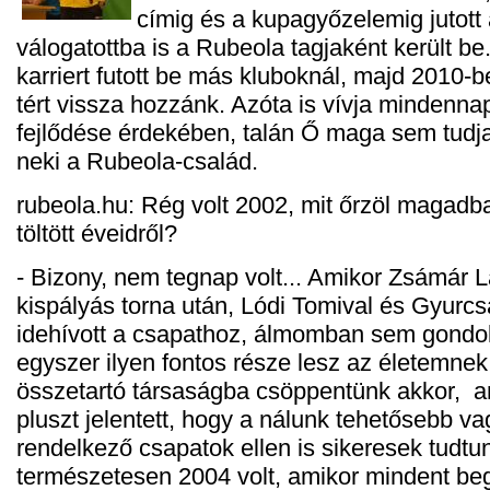
címig és a kupagyőzelemig jutott 
válogatottba is a Rubeola tagjaként került be
karriert futott be más kluboknál, majd 2010
tért vissza hozzánk. Azóta is vívja mindenna
fejlődése érdekében, talán Ő maga sem tudj
neki a Rubeola-család.
rubeola.hu: Rég volt 2002, mit őrzöl magadb
töltött éveidről?
- Bizony, nem tegnap volt... Amikor Zsámár L
kispályás torna után, Lódi Tomival és Gyurcsá
idehívott a csapathoz, álmomban sem gondo
egyszer ilyen fontos része lesz az életemne
összetartó társaságba csöppentünk akkor, a
pluszt jelentett, hogy a nálunk tehetősebb va
rendelkező csapatok ellen is sikeresek tudtu
természetesen 2004 volt, amikor mindent beg