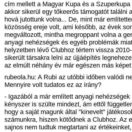
cím mellett a Magyar Kupa és a Szuperkupa 
akkor sikerül egy tőkeerős támogatót találni 
hová jutottunk volna... De, mint már említett
közösség ereje volt, ami később, az évek sor
megváltozott, mintha megroppant volna a ger
anyagi nehézségek és egyéb problémák mia
helyzetben lévő Clubhoz tértem vissza 2010
sikerült társakra lelni az újjáépítés legnehe
az elmúlt néhány év már egészen más képet
rubeola.hu: A Rubi az utóbbi időben valódi ne
Mennyire volt tudatos ez az irány?
- Igazából a már említett anyagi nehézségek 
kényszer is szülte mindezt, ám ettől függetl
hogy a saját magunk által "kinevelt" játékos
számunkra, hiszen kötődnek a Clubhoz. Az e
sajnos nem tudtuk megtartani az értékeinket,