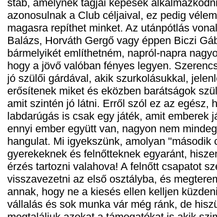
stáb, amelynek tagjai képesek alkalmazkod
azonosulnak a Club céljaival, ez pedig véle
magasra repíthet minket. Az utánpótlás vonal
Balázs, Horváth Gergő vagy éppen Biczi Gáb
bármelyikét említhetném, napról-napra nagyo
hogy a jövő valóban fényes legyen. Szerencs
jó szülői gárdával, akik szurkolásukkal, jelen
erősítenek miket és eközben barátságok szül
amit szintén jó látni. Erről szól ez az egész, 
labdarúgás is csak egy játék, amit emberek j
ennyi ember együtt van, nagyon nem mindeg
hangulat. Mi igyekszünk, amolyan "második c
gyerekeknek és felnőtteknek egyaránt, hiszen
érzés tartozni valahova! A felnőtt csapatot s
visszavezetni az első osztályba, és megterem
annak, hogy ne a kiesés ellen kelljen küzden
vállalás és sok munka vár még ránk, de his
megtaláljuk azokat a támogatókat is akik szi