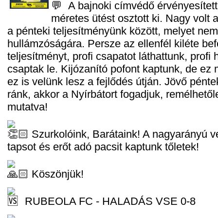
A bajnoki címvédő érvényesített
méretes ütést osztott ki. Nagy volt a
a pénteki teljesítményünk között, melyet nem
hullámzóságára. Persze az ellenfél kiléte bef
teljesítményt, profi csapatot láthattunk, profi
csaptak le. Kijózanító pofont kaptunk, de ez 
ez is velünk lesz a fejlődés útján. Jövő pént
ránk, akkor a Nyírbátort fogadjuk, remélhető
mutatva!
Szurkolóink, Barátaink! A nagyarányú v
tapsot és erőt adó pacsit kaptunk tőletek!
Köszönjük!
RUBEOLA FC - HALADÁS VSE 0-8