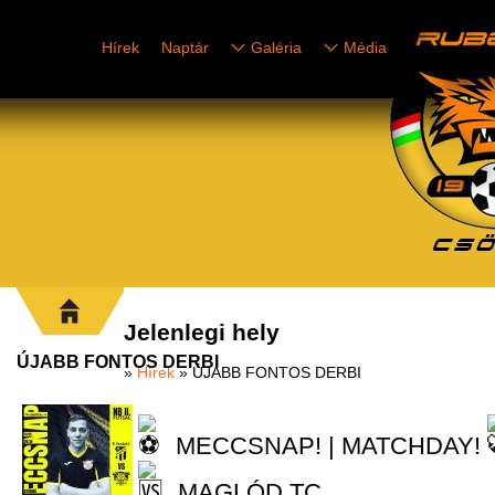
Hírek
Naptár
Galéria
Média
Jelenlegi hely
ÚJABB FONTOS DERBI
»
Hírek
» ÚJABB FONTOS DERBI
MECCSNAP! | MATCHDAY!
MAGLÓD TC